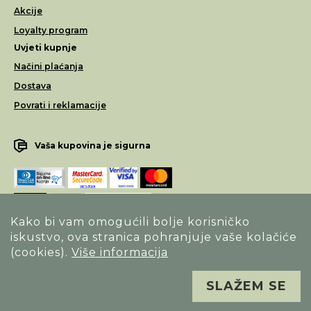
Akcije
Loyalty program
Uvjeti kupnje
Načini plaćanja
Dostava
Povrati i reklamacije
Vaša kupovina je sigurna
Kako bi vam omogućili bolje korisničko
iskustvo, ova stranica pohranjuje vaše kolačiće
Opći uvjeti poslovanja
(cookies).
Više informacija
Izjava o sigurnosti načina poslovanja
SLAŽEM SE
Sva prava pridržana. Alfa Vision optika ©
Izrada
Novena