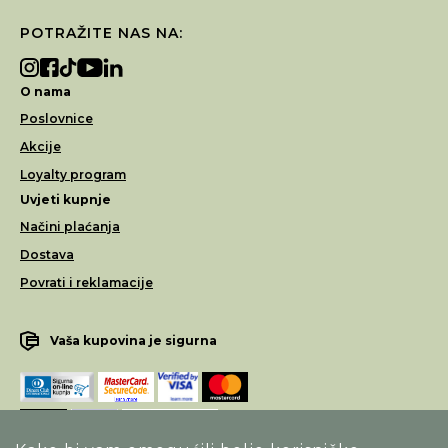
POTRAŽITE NAS NA:
O nama
Poslovnice
Akcije
Loyalty program
Uvjeti kupnje
Načini plaćanja
Dostava
Povrati i reklamacije
Vaša kupovina je sigurna