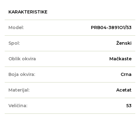
KARAKTERISTIKE
Model:
PRB04-3891O1/53
Spol:
Ženski
Oblik okvira
Mačkaste
Boja okvira:
Crna
Materijal:
Acetat
Veličina:
53