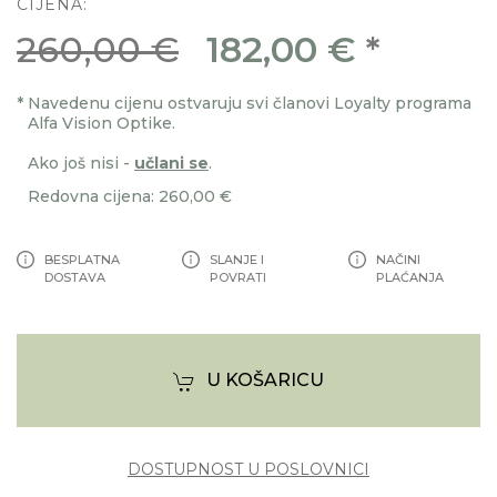
CIJENA:
260,00 €
182,00 €
*
*
Navedenu cijenu ostvaruju svi članovi Loyalty programa
Alfa Vision Optike.
Ako još nisi -
učlani se
.
Redovna cijena: 260,00 €
BESPLATNA
SLANJE I
NAČINI
DOSTAVA
POVRATI
PLAĆANJA
U KOŠARICU
DOSTUPNOST U POSLOVNICI