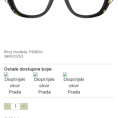
Broj modela: PRB04-
3891O1/53
Ostale dostupne boje:
-
1
+