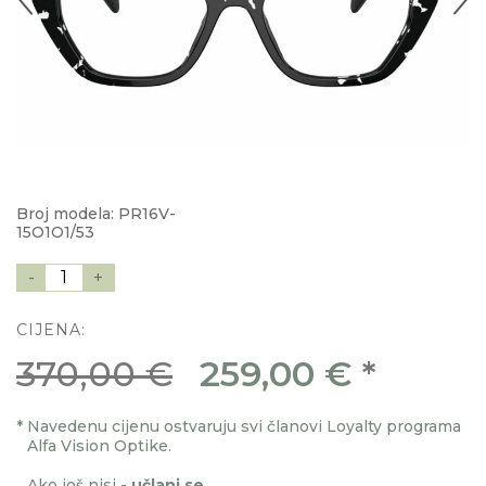
Broj modela: PR16V-
15O1O1/53
-
1
+
CIJENA:
370,00 €
259,00 €
*
*
Navedenu cijenu ostvaruju svi članovi Loyalty programa
Alfa Vision Optike.
Ako još nisi -
učlani se
.