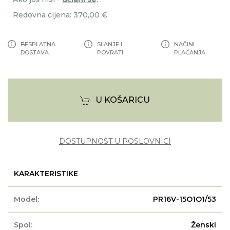
Redovna cijena: 370,00 €
BESPLATNA
SLANJE I
NAČINI
DOSTAVA
POVRATI
PLAĆANJA
U KOŠARICU
DOSTUPNOST U POSLOVNICI
KARAKTERISTIKE
Model:
PR16V-15O1O1/53
Spol:
Ženski