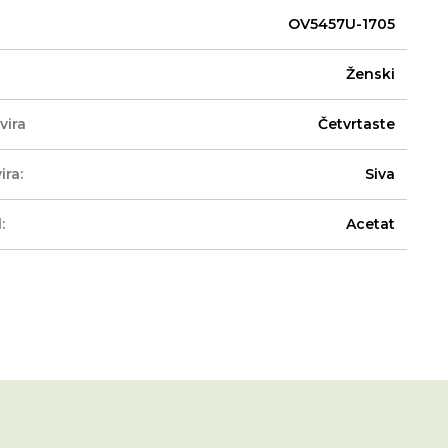
OV5457U-1705
Ženski
vira
Četvrtaste
ira:
Siva
:
Acetat