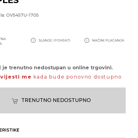
la: OV5457U-1705
TNA
SLANJE I POVRATI
NAČINI PLAĆANJA
A
 je trenutno nedostupan u online trgovini.
vijesti me
kada bude ponovno dostupno
TRENUTNO NEDOSTUPNO
ERISTIKE