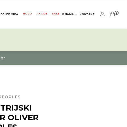
0
NOVO
AKCIJE
SALE
REGLED VIDA
O NAMA
KONTAKT
.hr
PEOPLES
TRIJSKI
R OLIVER
PLES