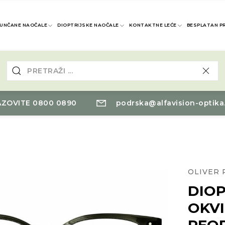
UNČANE NAOČALE
DIOPTRIJSKE NAOČALE
KONTAKTNE LEĆE
BESPLATAN P
ZOVITE 0800 0890
podrska@alfavision-optika
OLIVER 
DIOP
OKVI
PEO