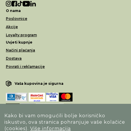
O nama
Poslovnice
Akcije
Loyalty program
Uvjeti kupnje
Načini plaćanja
Dostava
Povrati i reklamacije
Vaša kupovina je sigurna
Kako bi vam omogućili bolje korisničko
iskustvo, ova stranica pohranjuje vaše kolačiće
Opći uvjeti poslovanja
(cookies).
Više informacija