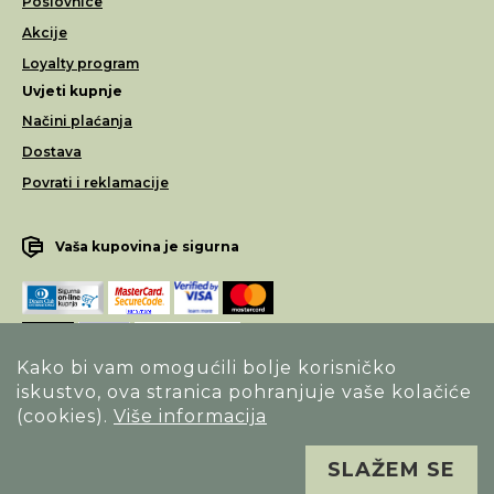
Poslovnice
Akcije
Loyalty program
Uvjeti kupnje
Načini plaćanja
Dostava
Povrati i reklamacije
Vaša kupovina je sigurna
Kako bi vam omogućili bolje korisničko
iskustvo, ova stranica pohranjuje vaše kolačiće
Opći uvjeti poslovanja
(cookies).
Više informacija
Izjava o sigurnosti načina poslovanja
SLAŽEM SE
Sva prava pridržana. Alfa Vision optika ©