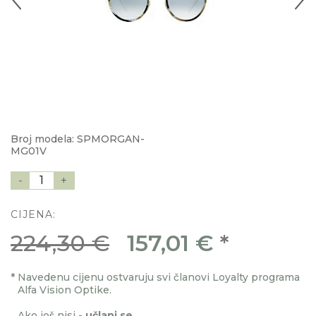
Broj modela: SPMORGAN-
MG01V
-
1
+
CIJENA:
224,30 €
157,01 €
*
*
Navedenu cijenu ostvaruju svi članovi Loyalty programa
Alfa Vision Optike.
Ako još nisi -
učlani se
.