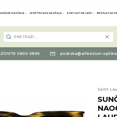
UNČANE NAOČALE
DIOPTRIJSKE NAOČALE
KONTAKTNE LEĆE
BESPLATAN P
ZOVITE 0800 0890
podrska@alfavision-optika
Saint La
SUN
NAO
LAU