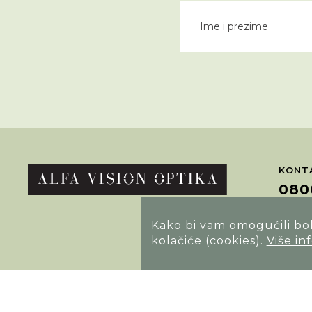
KONTA
080
Kako bi vam omogućili bolj
POTRA
kolačiće (cookies).
Više in