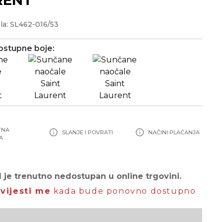
la: SL462-016/53
ostupne boje:
TNA
SLANJE I POVRATI
NAČINI PLAĆANJA
A
 je trenutno nedostupan u online trgovini.
vijesti me
kada bude ponovno dostupno