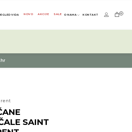
0
NOVO
AKCIJE
SALE
REGLED VIDA
O NAMA
KONTAKT
.hr
urent
ČANE
ČALE SAINT
RENT