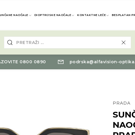
UNČANE NAOČALE
DIOPTRIJSKE NAOČALE
KONTAKTNE LEĆE
BESPLATAN P
ZOVITE 0800 0890
podrska@alfavision-optika
PRADA
SUN
NAO
PRA