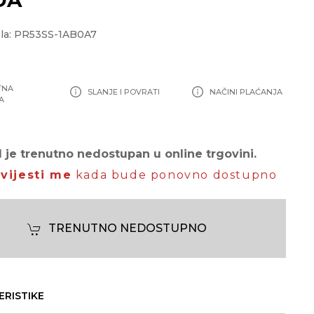
la: PR53SS-1AB0A7
TNA
SLANJE I POVRATI
NAČINI PLAĆANJA
A
 je trenutno nedostupan u online trgovini.
vijesti me
kada bude ponovno dostupno
TRENUTNO NEDOSTUPNO
ERISTIKE