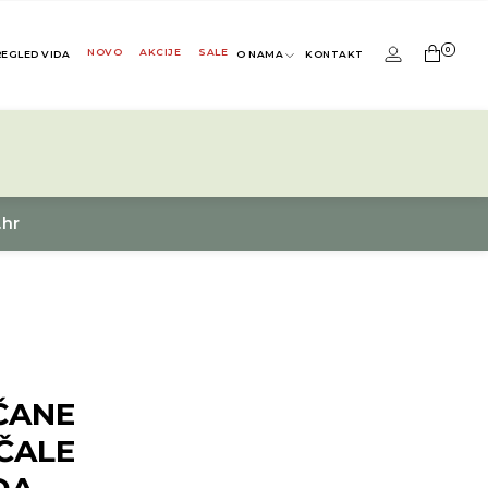
0
NOVO
AKCIJE
SALE
REGLED VIDA
O NAMA
KONTAKT
.hr
ČANE
ČALE
DA