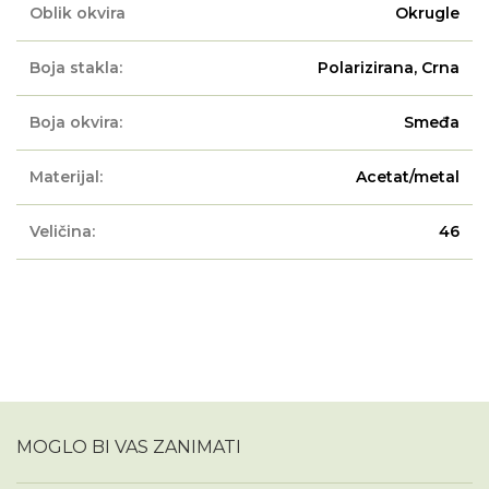
Oblik okvira
Okrugle
Boja stakla:
Polarizirana, Crna
Boja okvira:
Smeđa
Materijal:
Acetat/metal
Veličina:
46
MOGLO BI VAS ZANIMATI