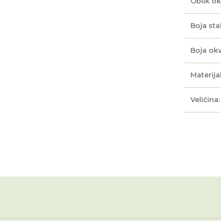
Oblik ok
Boja sta
Boja okv
Materijal
Veličina: