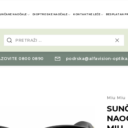
UNČANE NAOČALE
DIOPTRIJSKE NAOČALE
KONTAKTNE LEĆE
BESPLATAN P
ZOVITE 0800 0890
podrska@alfavision-optika
Miu Miu
SUN
NAO
MIU