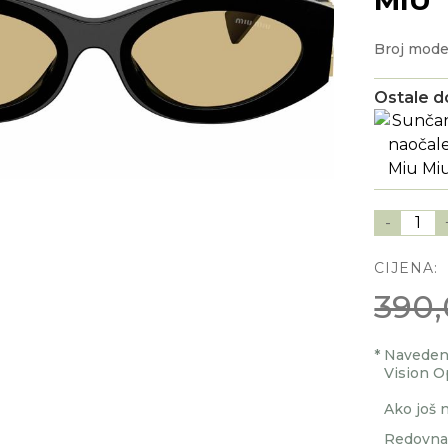
Broj mode
Ostale d
-
1
CIJENA:
390,
*
Navedenu
Vision O
Ako još n
Redovna 