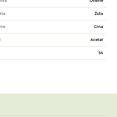
vira
Ovalne
kla:
Žuta
ira:
Crna
:
Acetat
54