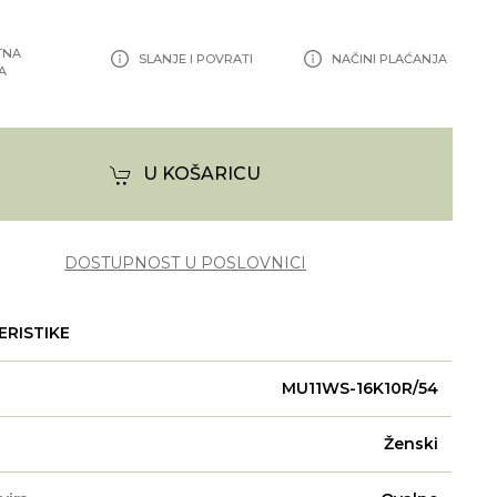
TNA
SLANJE I POVRATI
NAČINI PLAĆANJA
A
U KOŠARICU
DOSTUPNOST U POSLOVNICI
ERISTIKE
MU11WS-16K10R/54
Ženski