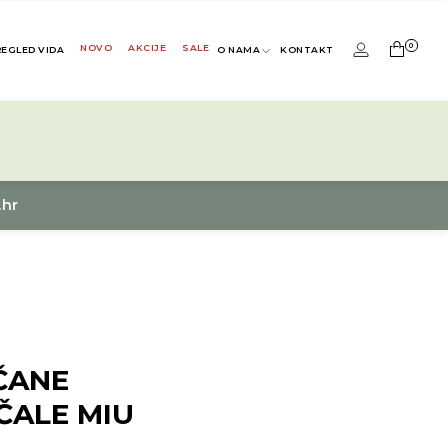
0
NOVO
AKCIJE
SALE
REGLED VIDA
O NAMA
KONTAKT
.hr
ČANE
ČALE MIU