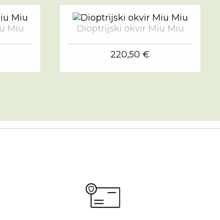
iu Miu
Dioptrijski okvir Miu Miu
220,50 €