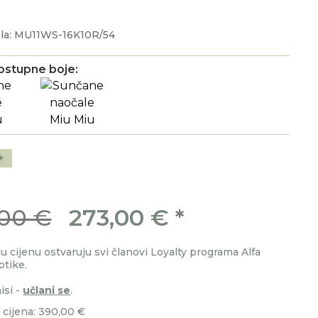
la: MU11WS-16K10R/54
ostupne boje:
+
00 €
273,00 €
*
 cijenu ostvaruju svi članovi Loyalty programa Alfa
ptike.
isi -
učlani se
.
cijena: 390,00 €