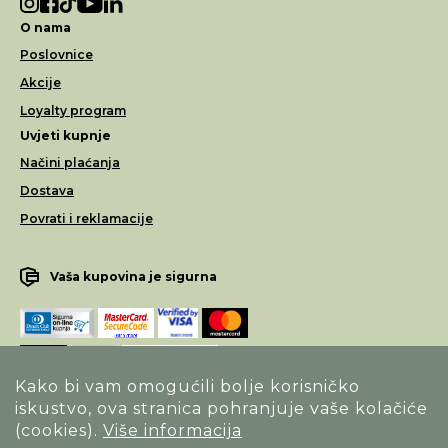
O nama
Poslovnice
Akcije
Loyalty program
Uvjeti kupnje
Načini plaćanja
Dostava
Povrati i reklamacije
Vaša kupovina je sigurna
Kako bi vam omogućili bolje korisničko
iskustvo, ova stranica pohranjuje vaše kolačiće
Opći uvjeti poslovanja
(cookies).
Više informacija