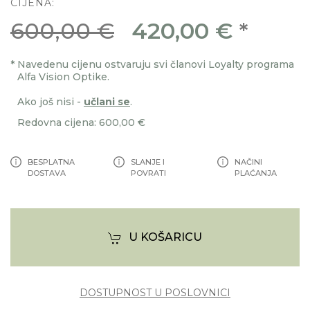
CIJENA:
600,00 €
420,00 €
*
*
Navedenu cijenu ostvaruju svi članovi Loyalty programa
Alfa Vision Optike.
Ako još nisi -
učlani se
.
Redovna cijena: 600,00 €
BESPLATNA
SLANJE I
NAČINI
DOSTAVA
POVRATI
PLAĆANJA
U KOŠARICU
DOSTUPNOST U POSLOVNICI