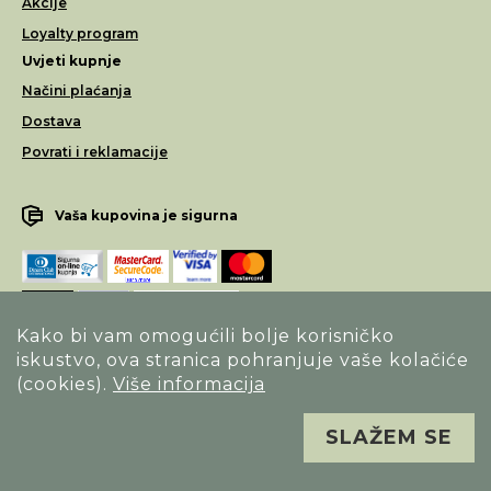
Akcije
Loyalty program
Uvjeti kupnje
Načini plaćanja
Dostava
Povrati i reklamacije
Vaša kupovina je sigurna
Kako bi vam omogućili bolje korisničko
iskustvo, ova stranica pohranjuje vaše kolačiće
Opći uvjeti poslovanja
(cookies).
Više informacija
Izjava o sigurnosti načina poslovanja
SLAŽEM SE
Sva prava pridržana. Alfa Vision optika ©
Izrada
Novena