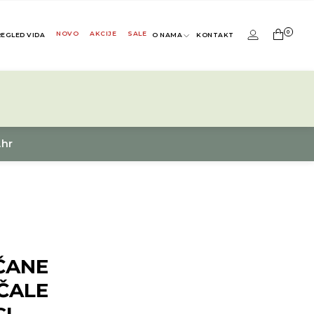
0
NOVO
AKCIJE
SALE
REGLED VIDA
O NAMA
KONTAKT
.hr
ČANE
ČALE
I