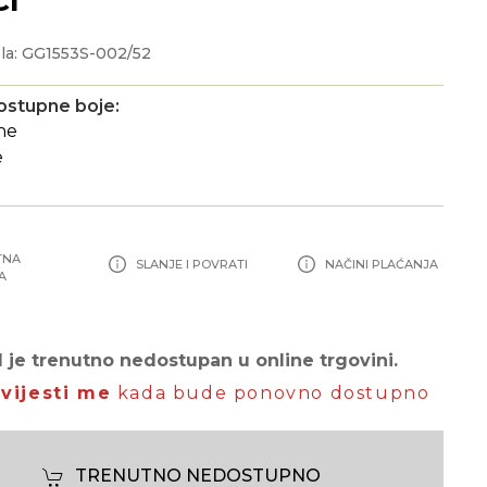
la: GG1553S-002/52
ostupne boje:
TNA
SLANJE I POVRATI
NAČINI PLAĆANJA
A
 je trenutno nedostupan u online trgovini.
vijesti me
kada bude ponovno dostupno
TRENUTNO NEDOSTUPNO