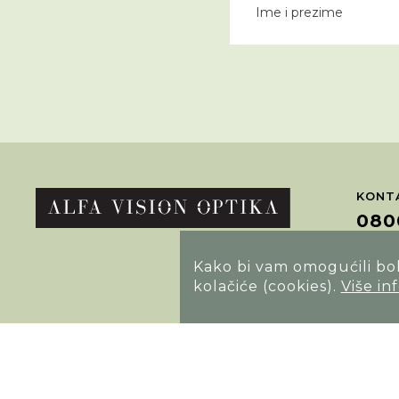
KONTA
080
Kako bi vam omogućili bolj
POTRA
kolačiće (cookies).
Više in
Opći uvjeti poslovanja
Izjava o sigurnosti načina poslovanja