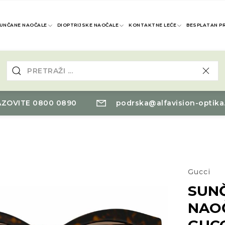
UNČANE NAOČALE
DIOPTRIJSKE NAOČALE
KONTAKTNE LEĆE
BESPLATAN P
ZOVITE 0800 0890
podrska@alfavision-optika
Gucci
SUN
NAO
GUCC