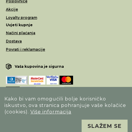
Poslovnice
Akcije
Loyalty program
Uvjeti kupnje
Načini plaćanja
Dostava
Povrati i reklamacije
Vaša kupovina je sigurna
Kako bi vam omogućili bolje korisničko
iskustvo, ova stranica pohranjuje vaše kolačiće
Opći uvjeti poslovanja
(cookies).
Više informacija
Izjava o sigurnosti načina poslovanja
SLAŽEM SE
Sva prava pridržana. Alfa Vision optika ©