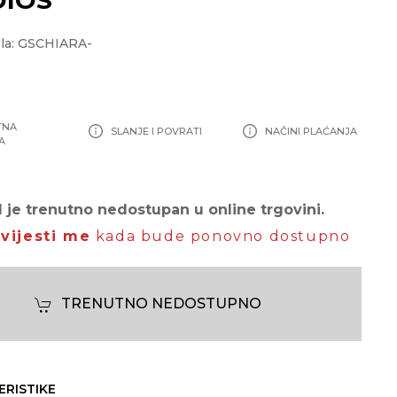
la: GSCHIARA-
TNA
SLANJE I POVRATI
NAČINI PLAĆANJA
A
 je trenutno nedostupan u online trgovini.
vijesti me
kada bude ponovno dostupno
TRENUTNO NEDOSTUPNO
ERISTIKE