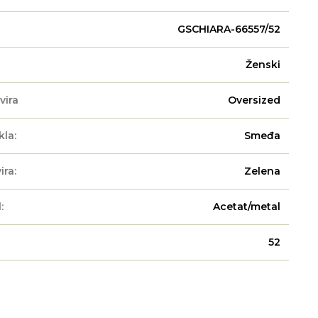
GSCHIARA-66557/52
Ženski
vira
Oversized
kla:
Smeđa
ira:
Zelena
:
Acetat/metal
52