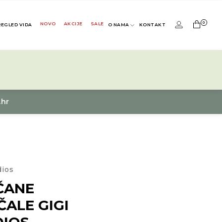
0
NOVO
AKCIJE
SALE
REGLED VIDA
O NAMA
KONTAKT
.hr
dios
ČANE
ALE GIGI
DIOS