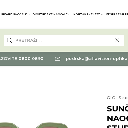
UNČANE NAOČALE
DIOPTRIJSKE NAOČALE
KONTAKTNE LEĆE
BESPLATAN P
ZOVITE 0800 0890
podrska@alfavision-optika
GIGI Stu
SUN
NAOČ
STU