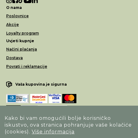
O nama
Poslovnice
Akcije
Loyalty program
Uvjeti kupnje
Načini plaćanja
Dostava
Povrati i reklamacije
Vaša kupovina je sigurna
Kako bi vam omogućili bolje korisničko
iskustvo, ova stranica pohranjuje vaše kolačiće
Opći uvjeti poslovanja
(cookies).
Više informacija