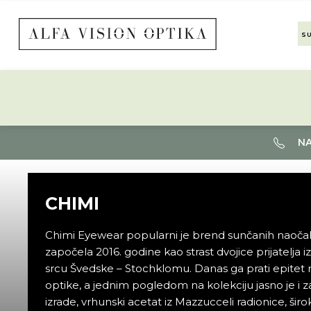
S
NA
CHIMI
Chimi Eyewear popularni je brend sunčanih naočala i 
započela 2016. godine kao strast dvojice prijatelja iz 
srcu Švedske – Stochklomu. Danas ga prati epitet n
optike, a jednim pogledom na kolekciju jasno je i zaš
izrade, vrhunski acetat iz Mazzucceli radionice, širo