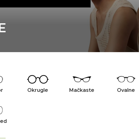
E
or
Okrugle
Mačkaste
Ovalne
zed