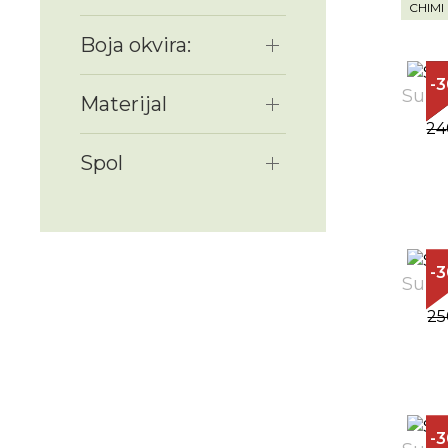
CHIMI
Boja okvira:
-
Sunč
Materijal
24
Spol
-
Sunč
25
-