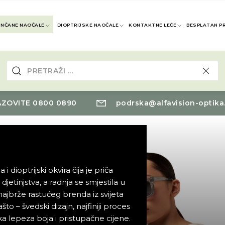
UNČANE NAOČALE
DIOPTRIJSKE NAOČALE
KONTAKTNE LEĆE
BESPLATAN P
ZOVITE 0800 0890
podrska@alfavision-optika
dioptrijski okvira čija je priča
djetinjstva, a radnja se smjestila u
ajbrže rastućeg brenda iz svijeta
to – švedski dizajn, najfiniji proces
ka lepeza boja i pristupačne cijene.