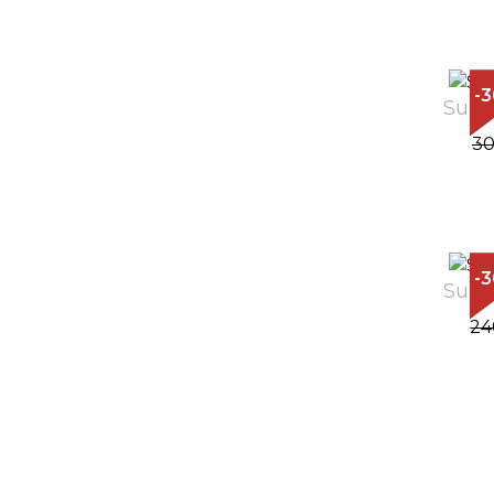
-
Sunč
30
-
Sunč
24