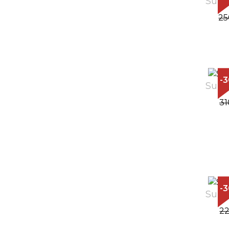
Sunč
25
-
Sunč
31
-
Sunč
22