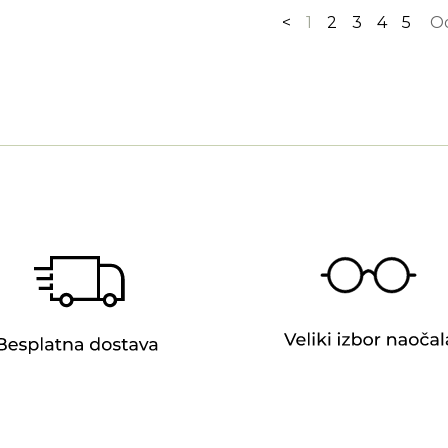
<
1
2
3
4
5
O