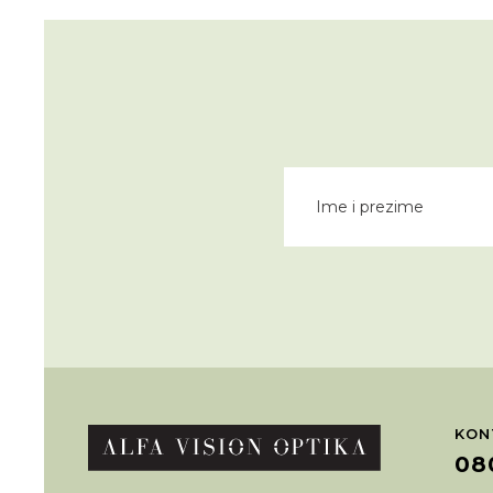
KON
08