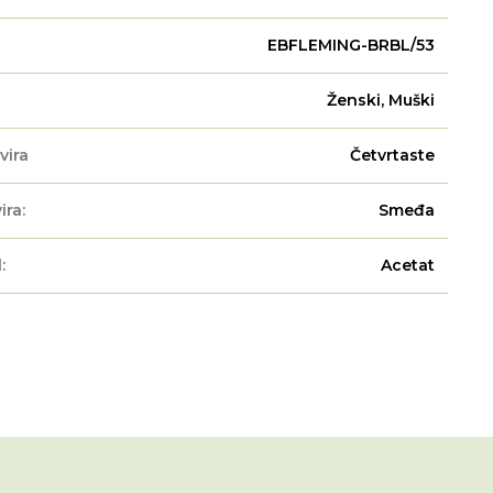
EBFLEMING-BRBL/53
Ženski, Muški
vira
Četvrtaste
ira:
Smeđa
:
Acetat