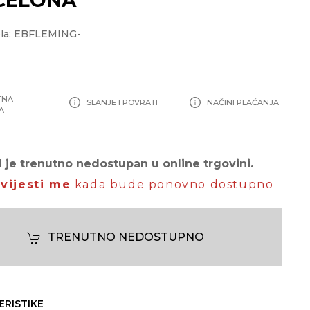
ela: EBFLEMING-
TNA
SLANJE I POVRATI
NAČINI PLAĆANJA
A
 je trenutno nedostupan u online trgovini.
vijesti me
kada bude ponovno dostupno
TRENUTNO NEDOSTUPNO
ERISTIKE