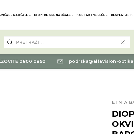
UNČANE NAOČALE
DIOPTRIJSKE NAOČALE
KONTAKTNE LEĆE
BESPLATAN P
ZOVITE 0800 0890
podrska@alfavision-optika
ETNIA 
DIOP
OKVI
BAR