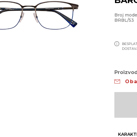
Broj mod
BRBL/53
BESPLA
DOSTAV
Proizvod
Oba
KARAKT