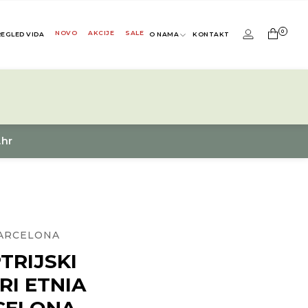
0
NOVO
AKCIJE
SALE
REGLED VIDA
O NAMA
KONTAKT
.hr
BARCELONA
TRIJSKI
RI ETNIA
CELONA