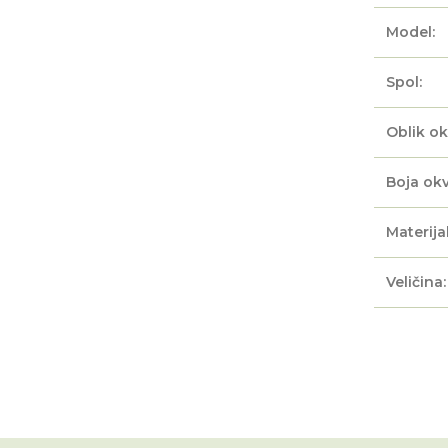
Model:
Spol:
Oblik ok
Boja okv
Materijal
Veličina: