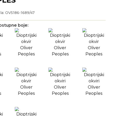
la: OV5186-1689/47
ostupne boje: