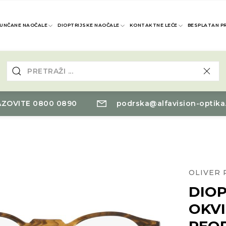
UNČANE NAOČALE
DIOPTRIJSKE NAOČALE
KONTAKTNE LEĆE
BESPLATAN P
ZOVITE 0800 0890
podrska@alfavision-optika
OLIVER 
DIOP
OKVI
PEO