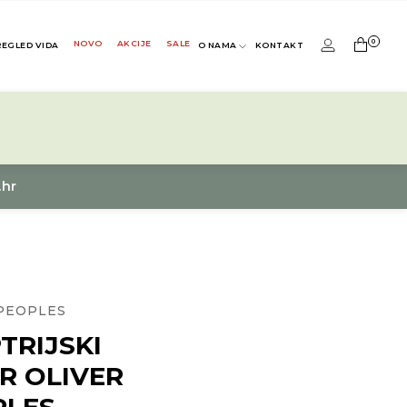
0
NOVO
AKCIJE
SALE
REGLED VIDA
O NAMA
KONTAKT
.hr
PEOPLES
TRIJSKI
R OLIVER
PLES