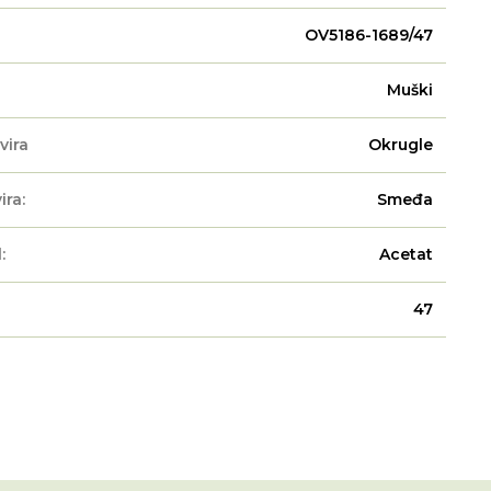
OV5186-1689/47
Muški
vira
Okrugle
ira:
Smeđa
:
Acetat
47