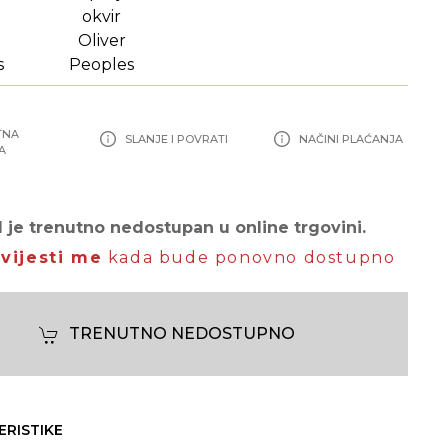
TNA
SLANJE I POVRATI
NAČINI PLAĆANJA
A
 je trenutno nedostupan u online trgovini.
vijesti me
kada bude ponovno dostupno
TRENUTNO NEDOSTUPNO
ERISTIKE