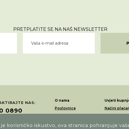
PRETPLATITE SE NA NAŠ NEWSLETTER
O nama
Uvjeti kupnj
KTIRAJTE NAS:
Poslovnice
Načini plaća
0 0890
Akcije
Dostava
Loyalty program
Povrati i rek
e korisničko iskustvo, ova stranica pohranjuje vaš
ŽITE NAS NA: