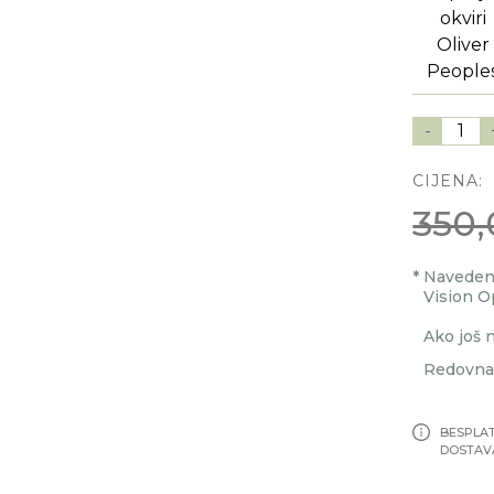
-
1
CIJENA:
350,
*
Navedenu
Vision O
Ako još n
Redovna 
BESPLA
DOSTAV