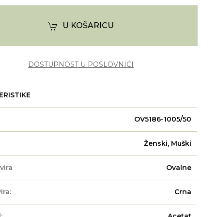
U KOŠARICU
DOSTUPNOST U POSLOVNICI
ERISTIKE
OV5186-1005/50
Ženski, Muški
vira
Ovalne
ira:
Crna
:
Acetat