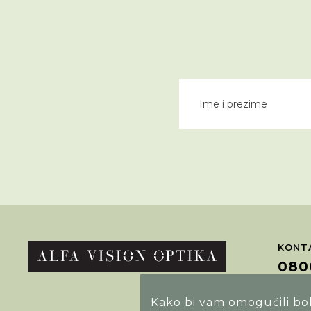
KONTA
080
Kako bi vam omogućili bolj
POTRA