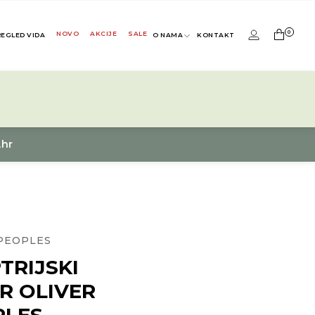
0
NOVO
AKCIJE
SALE
REGLED VIDA
O NAMA
KONTAKT
.hr
PEOPLES
TRIJSKI
R OLIVER
PLES