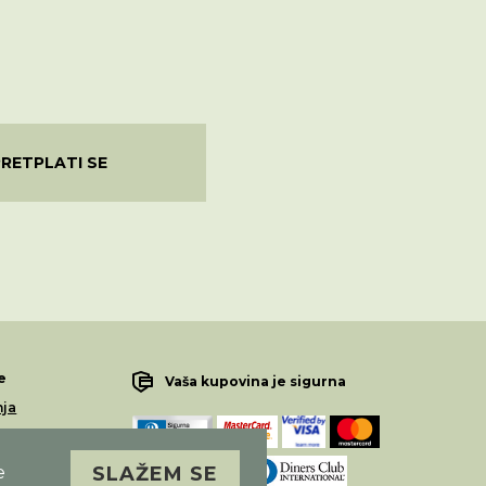
PRETPLATI SE
e
Vaša kupovina je sigurna
nja
lamacije
e
SLAŽEM SE