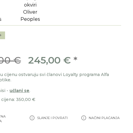
+
00 €
245,00 €
*
 cijenu ostvaruju svi članovi Loyalty programa Alfa
ptike.
isi -
učlani se
.
cijena: 350,00 €
TNA
SLANJE I POVRATI
NAČINI PLAĆANJA
A