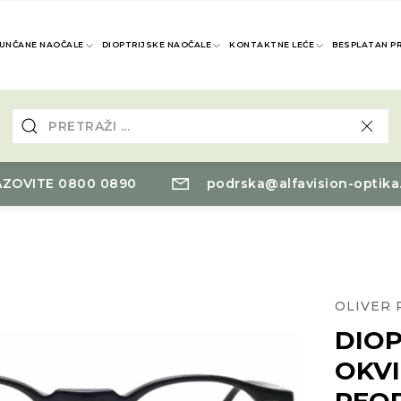
UNČANE NAOČALE
DIOPTRIJSKE NAOČALE
KONTAKTNE LEĆE
BESPLATAN P
ZOVITE 0800 0890
podrska@alfavision-optika
OLIVER 
DIOP
OKVI
PEO