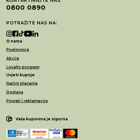
KONTAKTIRAJTE NAS:
0800 0890
POTRAŽITE NAS NA:
O nama
Poslovnice
Akcije
Loyalty program
Uvjeti kupnje
Načini plaćanja
Dostava
Povrati i reklamacije
Vaša kupovina je sigurna