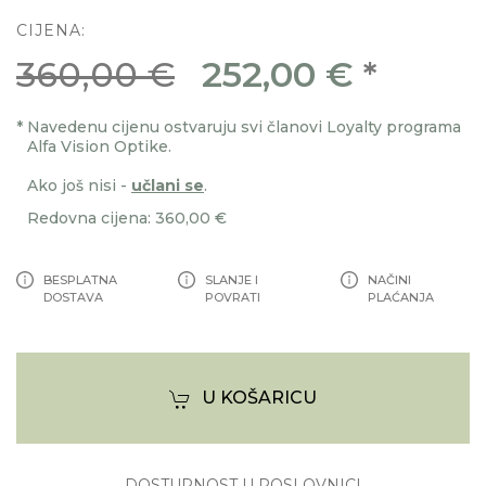
CIJENA:
360,00 €
252,00 €
*
*
Navedenu cijenu ostvaruju svi članovi Loyalty programa
Alfa Vision Optike.
Ako još nisi -
učlani se
.
Redovna cijena: 360,00 €
BESPLATNA
SLANJE I
NAČINI
DOSTAVA
POVRATI
PLAĆANJA
U KOŠARICU
DOSTUPNOST U POSLOVNICI