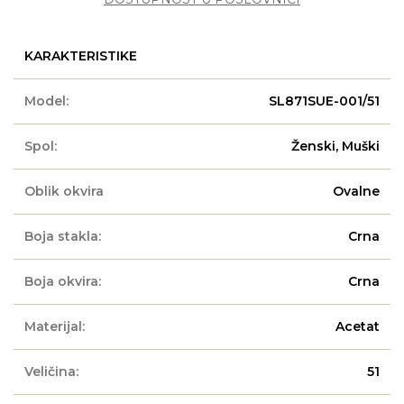
KARAKTERISTIKE
Model:
SL871SUE-001/51
Spol:
Ženski, Muški
Oblik okvira
Ovalne
Boja stakla:
Crna
Boja okvira:
Crna
Materijal:
Acetat
Veličina:
51