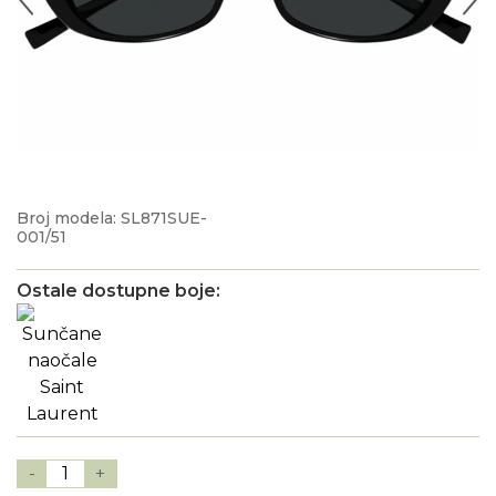
Broj modela: SL871SUE-
001/51
Ostale dostupne boje:
-
1
+