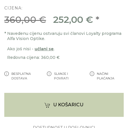
CIJENA:
360,00 €
252,00 €
*
*
Navedenu cijenu ostvaruju svi članovi Loyalty programa
Alfa Vision Optike.
Ako još nisi -
učlani se
.
Redovna cijena: 360,00 €
BESPLATNA
SLANJE I
NAČINI
DOSTAVA
POVRATI
PLAĆANJA
U KOŠARICU
DOSTUPNOST U POSLOVNICI