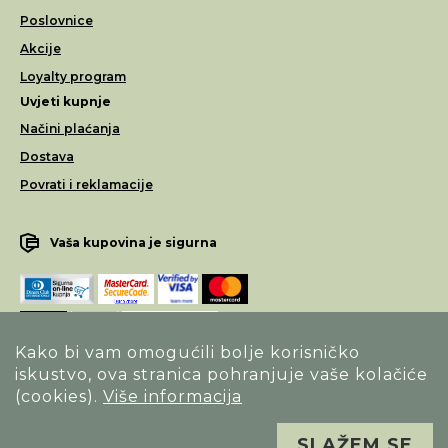
Poslovnice
Akcije
Loyalty program
Uvjeti kupnje
Načini plaćanja
Dostava
Povrati i reklamacije
Vaša kupovina je sigurna
Kako bi vam omogućili bolje korisničko
iskustvo, ova stranica pohranjuje vaše kolačiće
Opći uvjeti poslovanja
(cookies).
Više informacija
Izjava o sigurnosti načina poslovanja
SLAŽEM SE
Sva prava pridržana. Alfa Vision optika ©