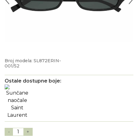
Broj modela: SL872ERIN-
001/52
Ostale dostupne boje:
-
1
+