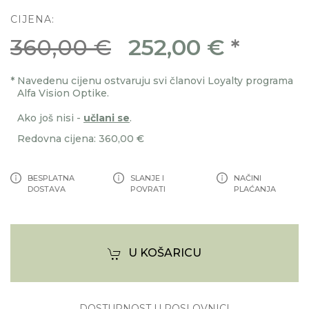
CIJENA:
360,00 €
252,00 €
*
*
Navedenu cijenu ostvaruju svi članovi Loyalty programa
Alfa Vision Optike.
Ako još nisi -
učlani se
.
Redovna cijena: 360,00 €
BESPLATNA
SLANJE I
NAČINI
DOSTAVA
POVRATI
PLAĆANJA
U KOŠARICU
DOSTUPNOST U POSLOVNICI