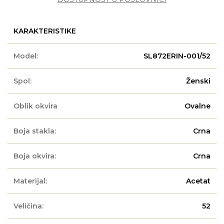
KARAKTERISTIKE
Model:
SL872ERIN-001/52
Spol:
Ženski
Oblik okvira
Ovalne
Boja stakla:
Crna
Boja okvira:
Crna
Materijal:
Acetat
Veličina:
52