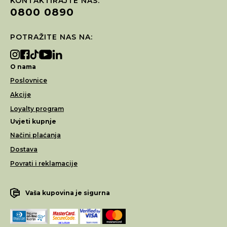
KONTAKTIRAJTE NAS:
0800 0890
POTRAŽITE NAS NA:
O nama
Poslovnice
Akcije
Loyalty program
Uvjeti kupnje
Načini plaćanja
Dostava
Povrati i reklamacije
Vaša kupovina je sigurna