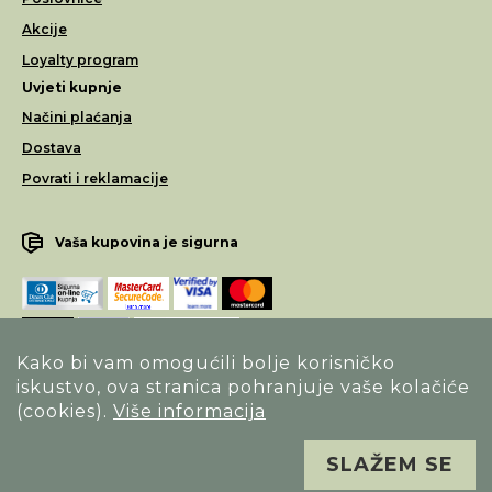
Akcije
Loyalty program
Uvjeti kupnje
Načini plaćanja
Dostava
Povrati i reklamacije
Vaša kupovina je sigurna
Kako bi vam omogućili bolje korisničko
iskustvo, ova stranica pohranjuje vaše kolačiće
Opći uvjeti poslovanja
(cookies).
Više informacija
Izjava o sigurnosti načina poslovanja
SLAŽEM SE
Sva prava pridržana. Alfa Vision optika ©