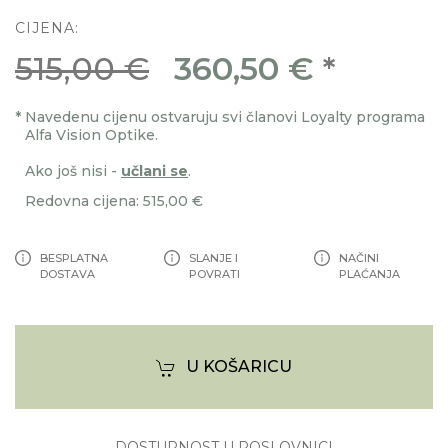
CIJENA:
515,00 €
360,50 €
*
*
Navedenu cijenu ostvaruju svi članovi Loyalty programa
Alfa Vision Optike.
Ako još nisi -
učlani se
.
Redovna cijena: 515,00 €
BESPLATNA
SLANJE I
NAČINI
DOSTAVA
POVRATI
PLAĆANJA
U KOŠARICU
DOSTUPNOST U POSLOVNICI