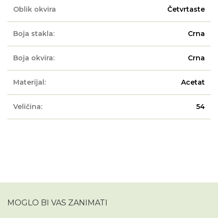
Oblik okvira
Četvrtaste
Boja stakla:
Crna
Boja okvira:
Crna
Materijal:
Acetat
Veličina:
54
MOGLO BI VAS ZANIMATI