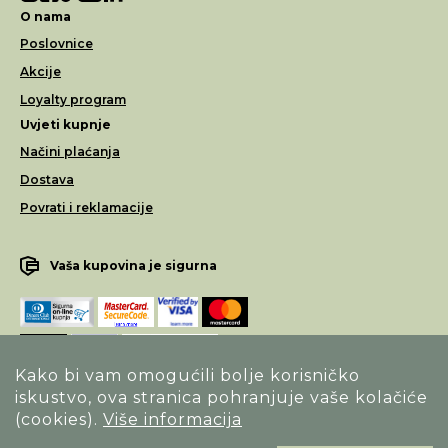
O nama
Poslovnice
Akcije
Loyalty program
Uvjeti kupnje
Načini plaćanja
Dostava
Povrati i reklamacije
Vaša kupovina je sigurna
Kako bi vam omogućili bolje korisničko
iskustvo, ova stranica pohranjuje vaše kolačiće
Opći uvjeti poslovanja
(cookies).
Više informacija
Izjava o sigurnosti načina poslovanja