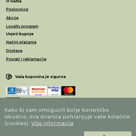
O nama
Poslovnice
Akcije
Loyalty program
Uvjeti kupnje
Načini plaćanja
Dostava
Povrati i reklamacije
Vaša kupovina je sigurna
Kako bi vam omogućili bolje korisničko
iskustvo, ova stranica pohranjuje vaše kolačiće
Opći uvjeti poslovanja
(cookies).
Više informacija
Izjava o sigurnosti načina poslovanja