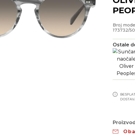
PEO
Broj mode
173732/5
Ostale d
BESPLA
DOSTAV
Proizvod
Oba