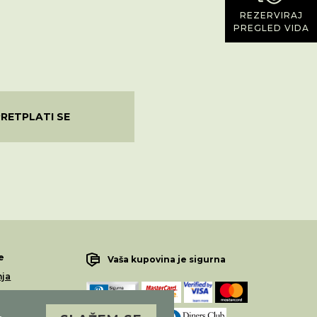
REZERVIRAJ
PREGLED VIDA
PRETPLATI SE
e
Vaša kupovina je sigurna
nja
lamacije