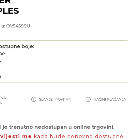
PLES
la: OV5459SU-
0
ostupne boje:
TNA
SLANJE I POVRATI
NAČINI PLAĆANJA
A
 je trenutno nedostupan u online trgovini.
vijesti me
kada bude ponovno dostupno