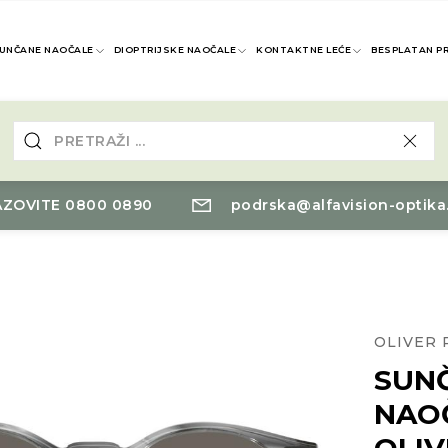
UNČANE NAOČALE
DIOPTRIJSKE NAOČALE
KONTAKTNE LEĆE
BESPLATAN P
ZOVITE 0800 0890
podrska@alfavision-optika
OLIVER 
SUN
NAO
OLIV