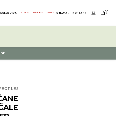
0
NOVO
AKCIJE
SALE
REGLED VIDA
O NAMA
KONTAKT
.hr
PEOPLES
ČANE
ČALE
ER