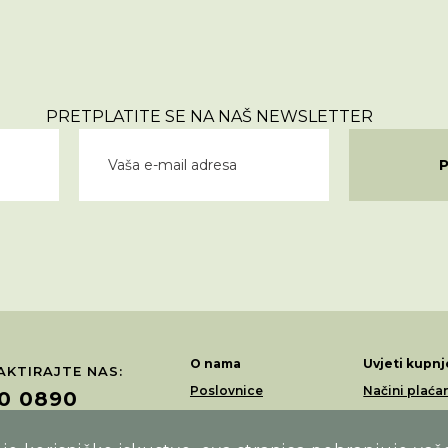
PRETPLATITE SE NA NAŠ NEWSLETTER
O nama
Uvjeti kupnj
KTIRAJTE NAS:
Poslovnice
Načini plaća
0 0890
Akcije
Dostava
Loyalty program
Povrati i rek