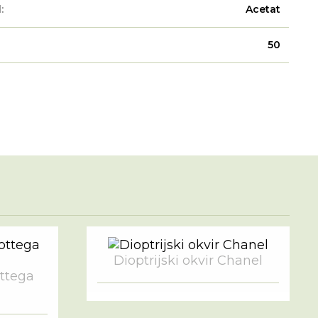
:
Acetat
50
Dioptrijski okvir Chanel
ottega