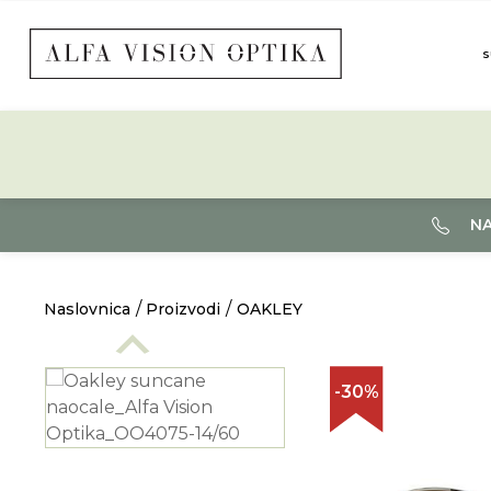
S
NA
Naslovnica
Proizvodi
OAKLEY
-30%