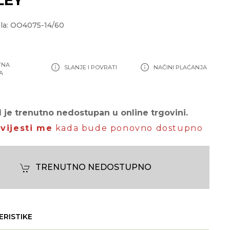
la: OO4075-14/60
TNA
SLANJE I POVRATI
NAČINI PLAĆANJA
A
 je trenutno nedostupan u online trgovini.
vijesti me
kada bude ponovno dostupno
TRENUTNO NEDOSTUPNO
ERISTIKE