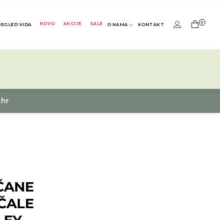
0
NOVO
AKCIJE
SALE
REGLED VIDA
O NAMA
KONTAKT
.hr
ČANE
ČALE
LEY