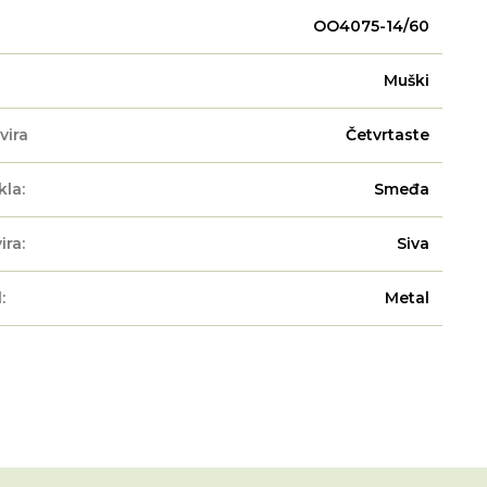
OO4075-14/60
Muški
vira
Četvrtaste
kla:
Smeđa
ira:
Siva
:
Metal