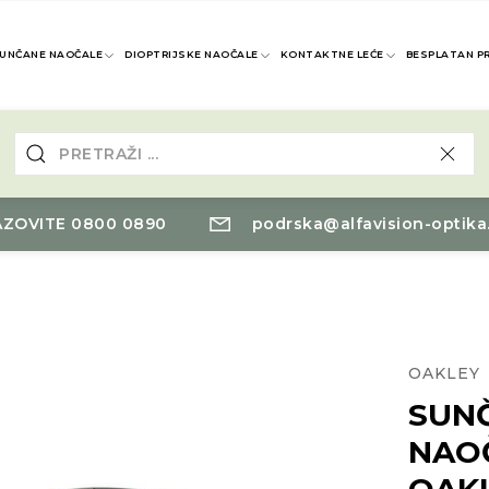
UNČANE NAOČALE
DIOPTRIJSKE NAOČALE
KONTAKTNE LEĆE
BESPLATAN P
ZOVITE 0800 0890
podrska@alfavision-optika
OAKLEY
SUN
NAO
OAK