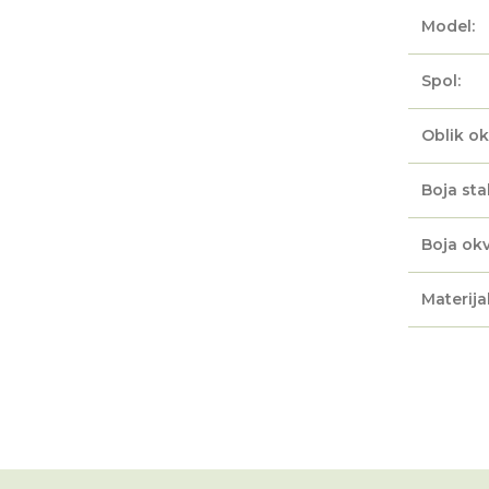
Model:
Spol:
Oblik ok
Boja sta
Boja okv
Materijal