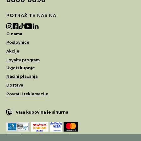
POTRAŽITE NAS NA:
O nama
Poslovnice
Akcije
Loyalty program
Uvjeti kupnje
Načini plaćanja
Dostava
Povrati i reklamacije
Vaša kupovina je sigurna