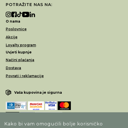
POTRAŽITE NAS NA:
O nama
Poslovnice
Akcije
Loyalty program
Uvjeti kupnje
Načini plaćanja
Dostava
Povrati i reklamacije
Vaša kupovina je sigurna
Kako bi vam omogućili bolje korisničko