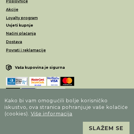
Poslovnice
Akcije
Loyalty program
Uvjeti kupnje
Načini plaćanja
Dostava
Povrati i reklamacije
Vaša kupovina je sigurna
Kako bi vam omogućili bolje korisničko
iskustvo, ova stranica pohranjuje vaše kolačiće
Opći uvjeti poslovanja
(cookies).
Više informacija
Izjava o sigurnosti načina poslovanja
SLAŽEM SE
Sva prava pridržana. Alfa Vision optika ©