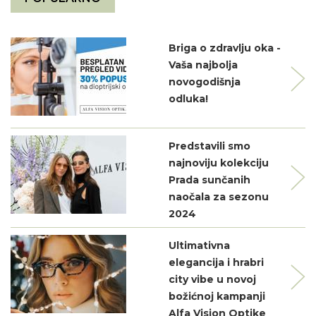
Briga o zdravlju oka -
Vaša najbolja
novogodišnja
odluka!
Predstavili smo
najnoviju kolekciju
Prada sunčanih
naočala za sezonu
2024
Ultimativna
elegancija i hrabri
city vibe u novoj
božićnoj kampanji
Alfa Vision Optike