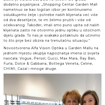
dodatno pojašnjava: „Shopping Centar Garden Mall
nametnuo se kao logičan izbor jer kontinuiramo
osluškujemo želje i potrebe naših klijenata već više
od dva desetljeće, te im želimo pružiti i više od
očekivanog. Također, imali smo puno upita od naših
klijenata zašto ne otvorimo jednu optiku u istočnom
dijelu grada. To nas je svakako potaknulo da učinimo
to što prije bez obzira na trenutačnu situaciju.“
Novootvorena Alfa Vision Optika u Garden Mallu na
jednom mjestu okuplja najpoznatija imena iz svijeta
naočala: Vogue, Persol, Gucci, Max Mara, Ray Ban,
Furla, Dolce & Gabbana, Bottega Veneta, Celine,
CHIMI, Cazal i mnoge druge.