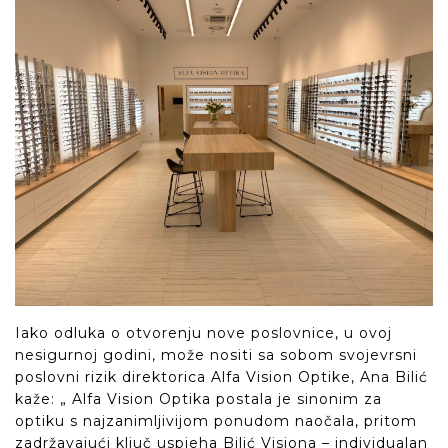
Iako odluka o otvorenju nove poslovnice, u ovoj
nesigurnoj godini, može nositi sa sobom svojevrsni
poslovni rizik direktorica Alfa Vision Optike, Ana Bilić
kaže: „ Alfa Vision Optika postala je sinonim za
optiku s najzanimljivijom ponudom naočala, pritom
zadržavajući ključ uspjeha Bilić Visiona – individualan