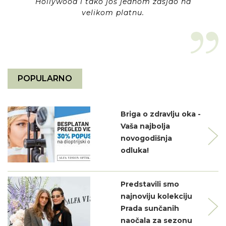
Hollywood i tako još jednom zasjao na
velikom platnu.
POPULARNO
Briga o zdravlju oka -
Vaša najbolja
novogodišnja
odluka!
Predstavili smo
najnoviju kolekciju
Prada sunčanih
naočala za sezonu