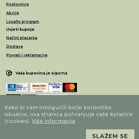
Poslovnice
Akcije
Loyalty program
Uvjeti kupnje
Načini plaćanja
Dostava
Povrati i reklamacije
Vaša kupovina je sigurna
Kako bi vam omogućili bolje korisničko
iskustvo, ova stranica pohranjuje vaše kolačiće
Opći uvjeti poslovanja
(cookies).
Više informacija
Izjava o sigurnosti načina poslovanja
SLAŽEM SE
Sva prava pridržana. Alfa Vision optika ©