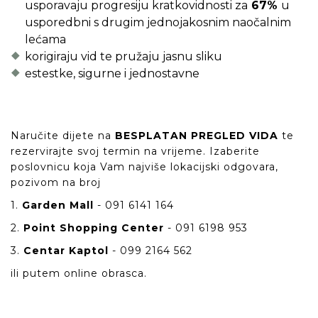
usporavaju progresiju kratkovidnosti za
67%
u
usporedbni s drugim jednojakosnim naočalnim
lećama
korigiraju vid te pružaju jasnu sliku
estestke, sigurne i jednostavne
Naručite dijete na
BESPLATAN PREGLED VIDA
te
rezervirajte svoj termin na vrijeme. Izaberite
poslovnicu koja Vam najviše lokacijski odgovara,
pozivom na broj
1.
Garden Mall
-
091 6141 164
2.
Point Shopping Center
-
091 6198 953
3.
Centar Kaptol
-
099 2164 562
ili putem online obrasca.