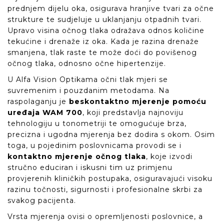
prednjem dijelu oka, osigurava hranjive tvari za očne
strukture te sudjeluje u uklanjanju otpadnih tvari.
Upravo visina očnog tlaka odražava odnos količine
tekućine i drenaže iz oka. Kada je razina drenaže
smanjena, tlak raste te može doći do povišenog
očnog tlaka, odnosno očne hipertenzije.
U Alfa Vision Optikama očni tlak mjeri se
suvremenim i pouzdanim metodama. Na
raspolaganju je
beskontaktno mjerenje pomoću
uređaja WAM 700
, koji predstavlja najnoviju
tehnologiju u tonometriji te omogućuje brza,
precizna i ugodna mjerenja bez dodira s okom. Osim
toga, u pojedinim poslovnicama provodi se i
kontaktno mjerenje očnog tlaka
, koje izvodi
stručno educiran i iskusni tim uz primjenu
provjerenih kliničkih postupaka, osiguravajući visoku
razinu točnosti, sigurnosti i profesionalne skrbi za
svakog pacijenta.
Vrsta mjerenja ovisi o opremljenosti poslovnice, a