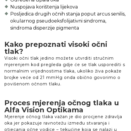
Nuspojava korištenja lijekova
Posljedica drugih očnih stanja poput arcus senilis,
okularnog pseudoeksfolijativni sindroma,
sindroma disperzije pigmenta
Kako prepoznati visoki očni
tlak?
Visoki očni tlak jedino možete utvrditi stručnim
mjerenjem kod pregleda gdje će se tlak usporediti s
normalnim vrijednostima tlaka, ukoliko živa pokaže
brojke veće od 21 mmHg onda obično govorimo o
povišenom očnom tlaku.
Proces mjerenja očnog tlaka u
Alfa Vision Optikama
Mjerenje očnog tlaka važan je dio procjene zdravlja
oka jer pokazuje ravnotežu između stvaranja i
otjecanja očne vodice – tekućine koja se nalazi u