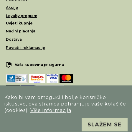
Akcije
Loyalty program
Uvjeti kupnje
Načini plaćanja
Dostava
Povrati i reklamacije
Vaša kupovina je sigurna
Kako bi vam omogućili bolje korisničko
iskustvo, ova stranica pohranjuje vaše kolačiće
Opći uvjeti poslovanja
(cookies).
Više informacija
Izjava o sigurnosti načina poslovanja
SLAŽEM SE
Sva prava pridržana. Alfa Vision optika ©