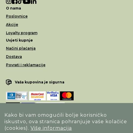
O nama
Poslovnice
Akcije
Loyalty program
Uvjeti kupnje
Načini plaćanja
Dostava
Povrati i reklamacije
Vaša kupovina je sigurna
Kako bi vam omogućili bolje korisničko
iskustvo, ova stranica pohranjuje vaše kolačiće
Opći uvjeti poslovanja
(cookies).
Više informacija