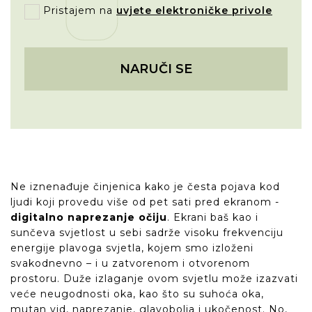
Pristajem na
uvjete elektroničke privole
NARUČI SE
Ne iznenađuje činjenica kako je česta pojava kod
ljudi koji provedu više od pet sati pred ekranom -
digitalno naprezanje očiju
. Ekrani baš kao i
sunčeva svjetlost u sebi sadrže visoku frekvenciju
energije plavoga svjetla, kojem smo izloženi
svakodnevno – i u zatvorenom i otvorenom
prostoru. Duže izlaganje ovom svjetlu može izazvati
veće neugodnosti oka, kao što su suhoća oka,
mutan vid, naprezanje, glavobolja i ukočenost. No,