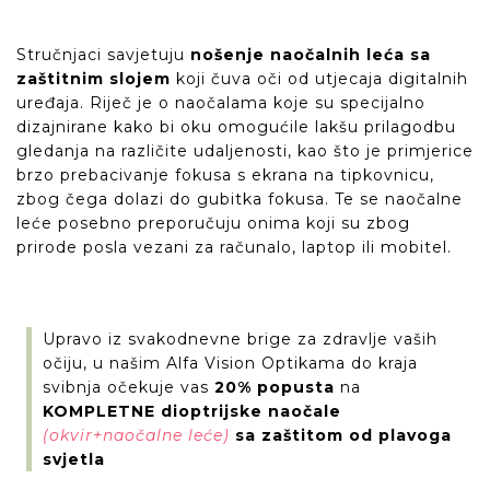
Stručnjaci savjetuju
nošenje naočalnih leća sa
zaštitnim slojem
koji čuva oči od utjecaja digitalnih
uređaja. Riječ je o naočalama koje su specijalno
dizajnirane kako bi oku omogućile lakšu prilagodbu
gledanja na različite udaljenosti, kao što je primjerice
brzo prebacivanje fokusa s ekrana na tipkovnicu,
zbog čega dolazi do gubitka fokusa. Te se naočalne
leće posebno preporučuju onima koji su zbog
prirode posla vezani za računalo, laptop ili mobitel.
Upravo iz svakodnevne brige za zdravlje vaših
očiju, u našim Alfa Vision Optikama do kraja
svibnja očekuje vas
20% popusta
na
KOMPLETNE dioptrijske naočale
(okvir+naočalne leće)
sa zaštitom od plavoga
svjetla