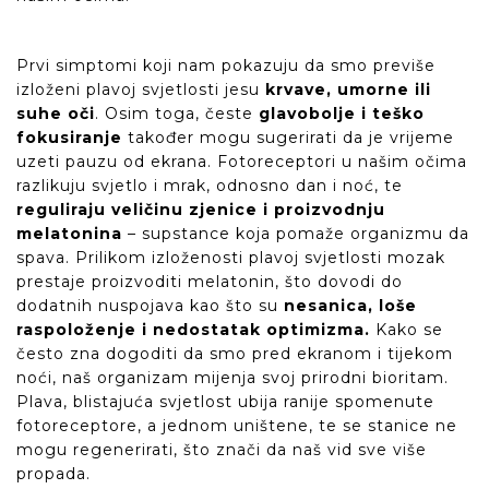
Prvi simptomi koji nam pokazuju da smo previše
izloženi plavoj svjetlosti jesu
krvave, umorne ili
suhe oči
. Osim toga, česte
glavobolje i teško
fokusiranje
također mogu sugerirati da je vrijeme
uzeti pauzu od ekrana. Fotoreceptori u našim očima
razlikuju svjetlo i mrak, odnosno dan i noć, te
reguliraju veličinu zjenice i proizvodnju
melatonina
– supstance koja pomaže organizmu da
spava. Prilikom izloženosti plavoj svjetlosti mozak
prestaje proizvoditi melatonin, što dovodi do
dodatnih nuspojava kao što su
nesanica, loše
raspoloženje i nedostatak optimizma.
Kako se
često zna dogoditi da smo pred ekranom i tijekom
noći, naš organizam mijenja svoj prirodni bioritam.
Plava, blistajuća svjetlost ubija ranije spomenute
fotoreceptore, a jednom uništene, te se stanice ne
mogu regenerirati, što znači da naš vid sve više
propada.