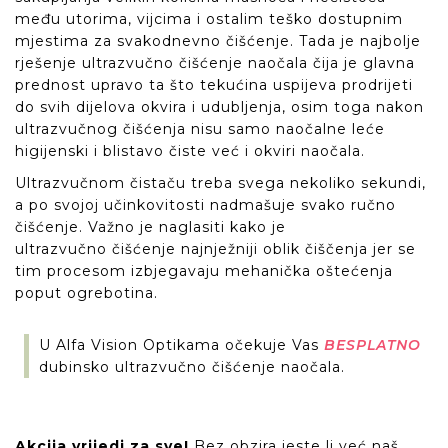
među utorima, vijcima i ostalim teško dostupnim
mjestima za svakodnevno čišćenje. Tada je najbolje
rješenje ultrazvučno čišćenje naočala čija je glavna
prednost upravo ta što tekućina uspijeva prodrijeti
do svih dijelova okvira i udubljenja, osim toga nakon
ultrazvučnog čišćenja nisu samo naočalne leće
higijenski i blistavo čiste već i okviri naočala.
Ultrazvučnom čistaču treba svega nekoliko sekundi,
a po svojoj učinkovitosti nadmašuje svako ručno
čišćenje. Važno je naglasiti kako je
ultrazvučno čišćenje najnježniji oblik čiščenja jer se
tim procesom izbjegavaju mehanička oštećenja
poput ogrebotina.
U Alfa Vision Optikama očekuje Vas
BESPLATNO
dubinsko ultrazvučno čišćenje naočala.
Akcija vrijedi za sve!
Bez obzira jeste li već naš