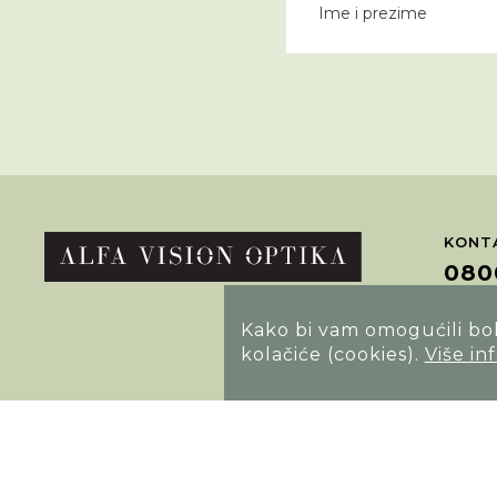
KONTA
080
Kako bi vam omogućili bolj
POTRA
kolačiće (cookies).
Više in
Opći uvjeti poslovanja
Izjava o sigurnosti načina poslovanja