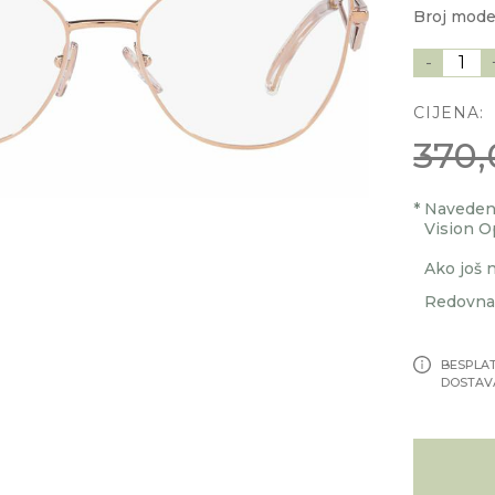
Broj mode
-
1
CIJENA:
370,
*
Navedenu
Vision O
Ako još n
Redovna 
BESPLA
DOSTAV