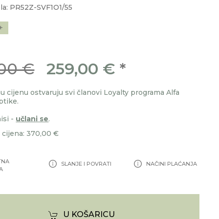
la: PR52Z-SVF1O1/55
+
00 €
259,00 €
*
 cijenu ostvaruju svi članovi Loyalty programa Alfa
ptike.
isi -
učlani se
.
cijena: 370,00 €
TNA
SLANJE I POVRATI
NAČINI PLAĆANJA
A
U KOŠARICU