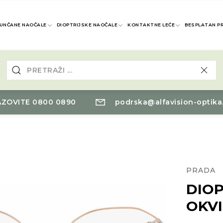
UNČANE NAOČALE
DIOPTRIJSKE NAOČALE
KONTAKTNE LEĆE
BESPLATAN P
ZOVITE 0800 0890
podrska@alfavision-optika
PRADA
DIOP
OKVI