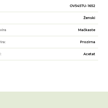
OV5457U-1652
Ženski
vira
Mačkaste
ira:
Prozirna
:
Acetat