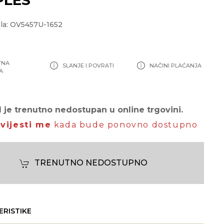
la: OV5457U-1652
TNA
SLANJE I POVRATI
NAČINI PLAĆANJA
A
 je trenutno nedostupan u online trgovini.
vijesti me
kada bude ponovno dostupno
TRENUTNO NEDOSTUPNO
ERISTIKE