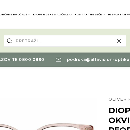
UNČANE NAOČALE
DIOPTRIJSKE NAOČALE
KONTAKTNE LEĆE
BESPLATAN P
ZOVITE 0800 0890
podrska@alfavision-optika
OLIVER 
DIOP
OKVI
PEO