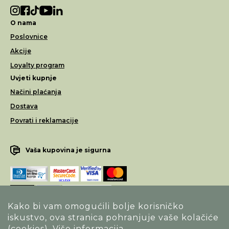
O nama
Poslovnice
Akcije
Loyalty program
Uvjeti kupnje
Načini plaćanja
Dostava
Povrati i reklamacije
Vaša kupovina je sigurna
Kako bi vam omogućili bolje korisničko
iskustvo, ova stranica pohranjuje vaše kolačiće
Opći uvjeti poslovanja
(cookies).
Više informacija