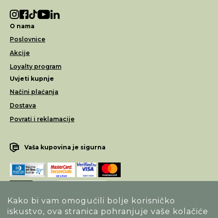
O nama
Poslovnice
Akcije
Loyalty program
Uvjeti kupnje
Načini plaćanja
Dostava
Povrati i reklamacije
Vaša kupovina je sigurna
Kako bi vam omogućili bolje korisničko
iskustvo, ova stranica pohranjuje vaše kolačiće