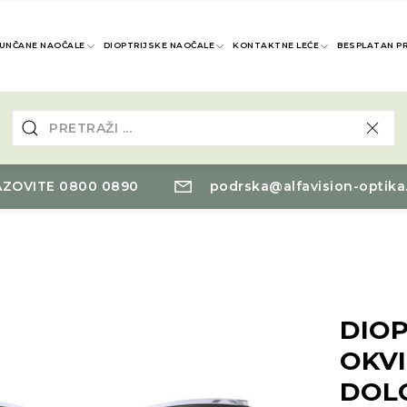
UNČANE NAOČALE
DIOPTRIJSKE NAOČALE
KONTAKTNE LEĆE
BESPLATAN P
ZOVITE 0800 0890
podrska@alfavision-optika
DIOP
OKVI
DOL