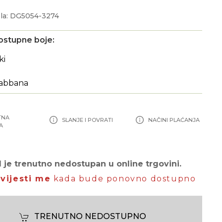
la: DG5054-3274
ostupne boje:
TNA
SLANJE I POVRATI
NAČINI PLAĆANJA
A
 je trenutno nedostupan u online trgovini.
vijesti me
kada bude ponovno dostupno
TRENUTNO NEDOSTUPNO