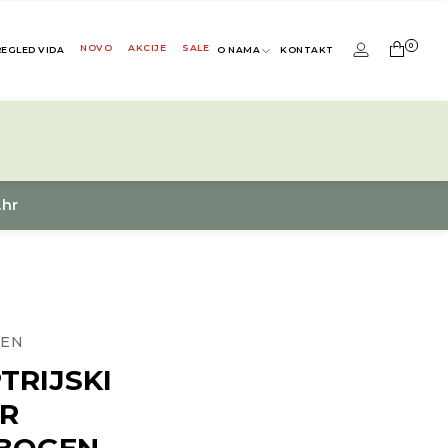
0
NOVO
AKCIJE
SALE
REGLED VIDA
O NAMA
KONTAKT
.hr
EN
TRIJSKI
IR
BOGEN