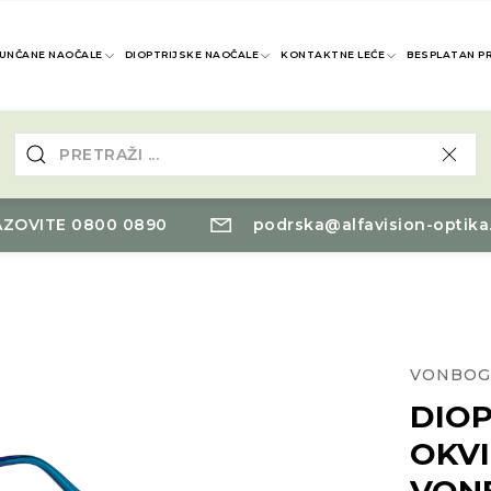
UNČANE NAOČALE
DIOPTRIJSKE NAOČALE
KONTAKTNE LEĆE
BESPLATAN P
ZOVITE 0800 0890
podrska@alfavision-optika
VONBOG
DIOP
OKV
VON