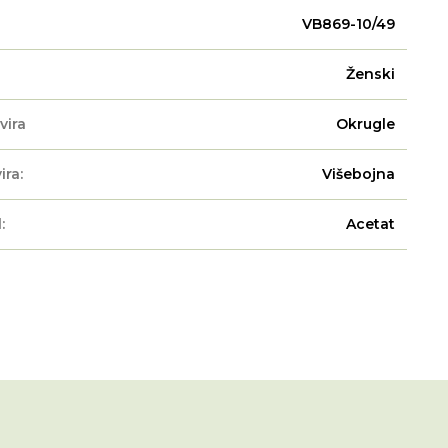
VB869-10/49
Ženski
vira
Okrugle
ira:
Višebojna
:
Acetat