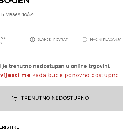
la: VB869-10/49
TNA
SLANJE I POVRATI
NAČINI PLAĆANJA
A
 je trenutno nedostupan u online trgovini.
vijesti me
kada bude ponovno dostupno
TRENUTNO NEDOSTUPNO
ERISTIKE