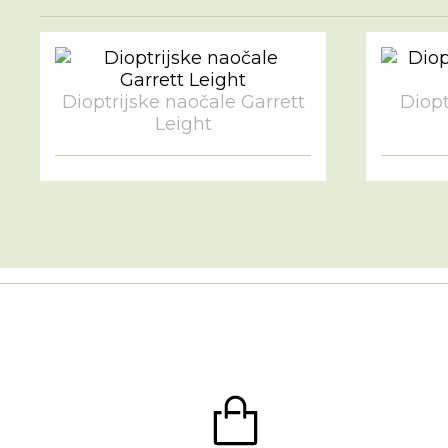
Dioptrijske naočale Garrett
Diopt
Leight