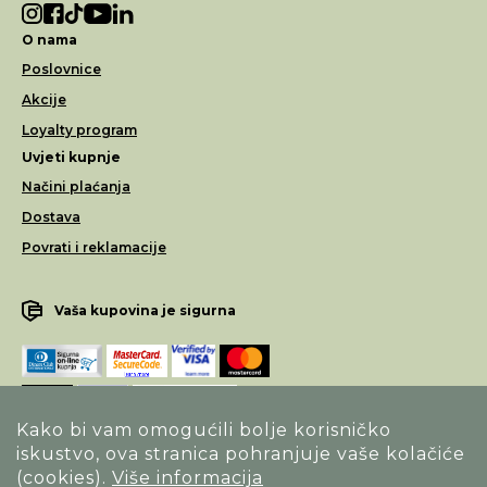
O nama
Poslovnice
Akcije
Loyalty program
Uvjeti kupnje
Načini plaćanja
Dostava
Povrati i reklamacije
Vaša kupovina je sigurna
Kako bi vam omogućili bolje korisničko
iskustvo, ova stranica pohranjuje vaše kolačiće
Opći uvjeti poslovanja
(cookies).
Više informacija