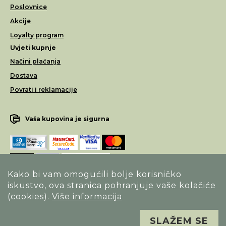
Poslovnice
Akcije
Loyalty program
Uvjeti kupnje
Načini plaćanja
Dostava
Povrati i reklamacije
Vaša kupovina je sigurna
Kako bi vam omogućili bolje korisničko
iskustvo, ova stranica pohranjuje vaše kolačiće
Opći uvjeti poslovanja
(cookies).
Više informacija
Izjava o sigurnosti načina poslovanja
SLAŽEM SE
Sva prava pridržana. Alfa Vision optika ©