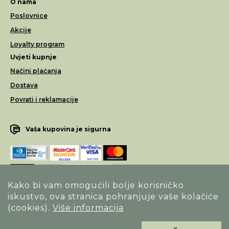
O nama
Poslovnice
Akcije
Loyalty program
Uvjeti kupnje
Načini plaćanja
Dostava
Povrati i reklamacije
Vaša kupovina je sigurna
Kako bi vam omogućili bolje korisničko
iskustvo, ova stranica pohranjuje vaše kolačiće
Opći uvjeti poslovanja
(cookies).
Više informacija
Izjava o sigurnosti načina poslovanja